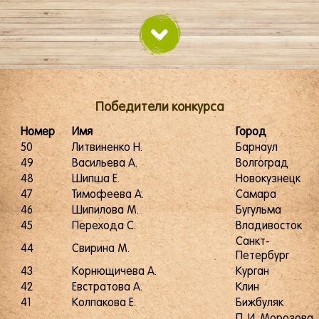
Победители конкурса
Номер
Имя
Город
50
Литвиненко Н.
Барнаул
49
Васильева А.
Волгоград
48
Шипша Е.
Новокузнецк
47
Тимофеева А.
Самара
46
Шипилова М.
Бугульма
45
Перехода С.
Владивосток
Санкт-
44
Свирина М.
Петербург
43
Корнющичева А.
Курган
42
Евстратова А.
Клин
41
Колпакова Е.
Бижбуляк
П. И. Морозова