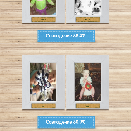
ДОЧКА
МАМА
Совпадение
88.4%
СЫН
МАМА
Совпадение
80.9%