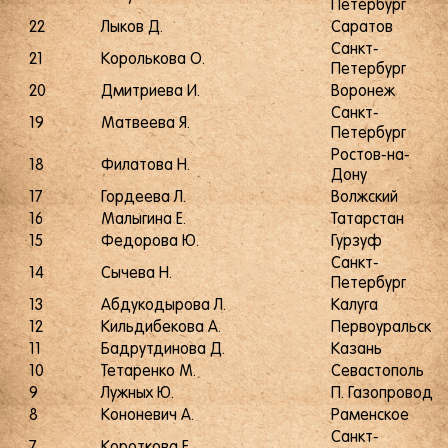
Петербург
22
Лыков Д.
Саратов
Санкт-
21
Королькова О.
Петербург
20
Дмитриева И.
Воронеж
Санкт-
19
Матвеева Я.
Петербург
Ростов-на-
18
Филатова Н.
Дону
17
Гордеева Л.
Волжский
16
Малыгина Е.
Татарстан
15
Федорова Ю.
Гурзуф
Санкт-
14
Сычева Н.
Петербург
13
Абдукодырова Л.
Калуга
12
Кильдибекова А.
Первоуральск
11
Бадрутдинова Д.
Казань
10
Тетаренко М.
Севастополь
9
Лужных Ю.
П. Газопровод
8
Кононевич А.
Раменское
Санкт-
7
Короткова Е.