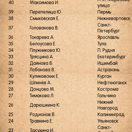
40
Максимова И.
улица
39
Перепелица Ю.
Пермь
38
Смыковская Е.
Нижневартовск
Санкт-
37
Голованова В.
Петербург
36
Токарева А.
Ярославль
35
Белоусова Е.
Тула
34
Плужникова Ю.
П. Рудня
33
Трясцина А.
Екатеринбург
32
Даянова В.
Ишимбай
31
Лобанова В.
Астрахань
30
Куликовских Е.
Курган
29
Шпинёв А.
Нефтеюганск
28
Донцова М.
Кострома
27
Тимакова Л.
Гальчино
Нижний
26
Дарюшкина К.
Новгород
25
Родионов В.
Калининград
24
Травкина Е.
Ульяновск
Санкт-
23
Засухина И.