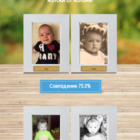
4.
Акция является открытой и проводится на сайте
yabloko.frutonyanya.ru в соответствии с настоящими правилами
проведения Акции, а также с действующим
законодательством.
5.
Призовым фондом в Акции является 20 упаковок с 27-ю
пачками сока ФрутоНяня (0,2 л).
Ссылка на pdf-версию полных правил акции
СЫН
ПАПА
Совпадение
75.3%