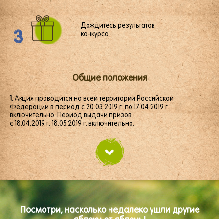
Дождитесь результатов
3
конкурса
Общие положения
1.
Акция проводится на всей территории Российской
Федерации в период с 20.03.2019 г. по 17.04.2019 г.
включительно. Период выдачи призов:
с 18.04.2019 г. 18.05.2019 г. включительно.
2.
Организатором Акции выступает АО «ПРОГРЕСС» (398902 г.
Липецк, ул. Ангарская, владение 2.).
3.
Цель Акции — формирования и поддержание интереса
к продукции под товарным знаком «ФрутоНяня» категории
«Соки».
Посмотри, насколько недалеко ушли
другие
яблоки от яблонь!