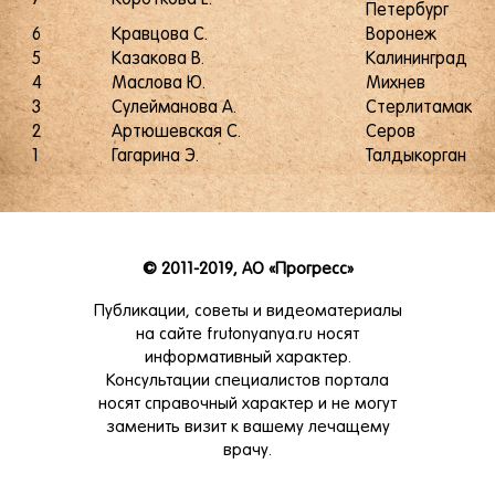
Петербург
6
Кравцова С.
Воронеж
5
Казакова В.
Калининград
4
Маслова Ю.
Михнев
3
Сулейманова А.
Стерлитамак
2
Артюшевская С.
Серов
1
Гагарина Э.
Талдыкорган
© 2011-2019, АО «Прогресс»
Публикации, советы и видеоматериалы
на сайте frutonyanya.ru носят
информативный характер.
Консультации специалистов портала
носят справочный характер и не могут
заменить визит к вашему лечащему
врачу.